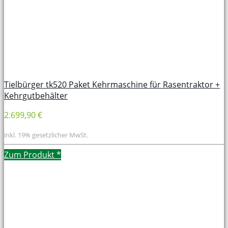
Tielbürger tk520 Paket Kehrmaschine für Rasentraktor +
Kehrgutbehälter
2.699,90 €
inkl. 19% gesetzlicher MwSt.
Zum Produkt
*