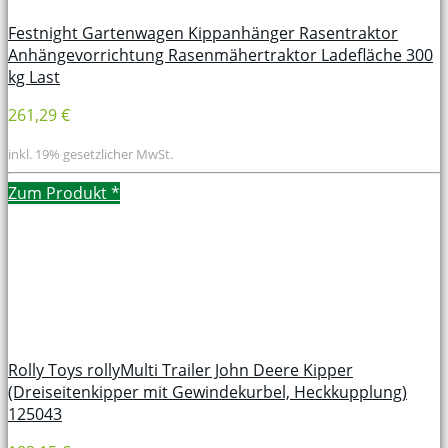
Festnight Gartenwagen Kippanhänger Rasentraktor
Anhängevorrichtung Rasenmähertraktor Ladefläche 300
kg Last
261,29 €
inkl. 19% gesetzlicher MwSt.
Zum Produkt
*
Rolly Toys rollyMulti Trailer John Deere Kipper
(Dreiseitenkipper mit Gewindekurbel, Heckkupplung)
125043