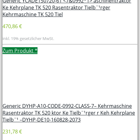
Generic YCADE150720-61 <7&0992*1> aschinentraktor
Ke Kehrplane TK 520 Rasentraktor Tielb¨¹rger
Kehrmaschine TK 520 Tiel
470,86 €
inkl. 19% gesetzlicher MwSt.
Zum Produkt
*
Generic DYHP-A10-CODE-0992-CLASS-7– Kehrmaschine
Rasentraktor TK 520 ktor Ke Tielb¨¹rger r Keh Kehrplane
Tielb¨¹ –DYHP-DE10-160828-2073
231,78 €