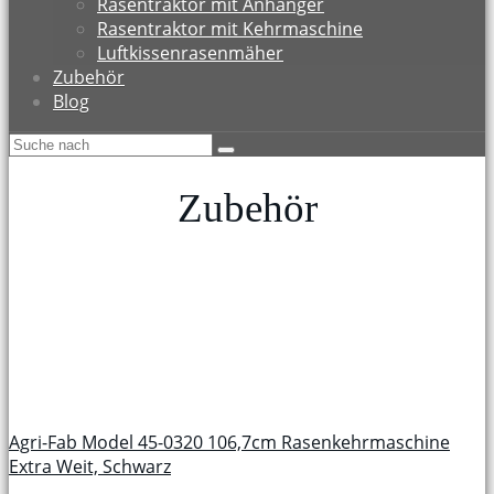
Rasentraktor mit Anhänger
Rasentraktor mit Kehrmaschine
Luftkissenrasenmäher
Zubehör
Blog
Zubehör
Agri-Fab Model 45-0320 106,7cm Rasenkehrmaschine
Extra Weit, Schwarz